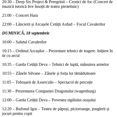
20:30 – Deep Six Project & Peregrinii – Cronici de foc (Concert de
muzică istorică live însoțit de teatru pirotehnic)
21:00 – Concert Hara
22:00 – Lăncierii și Arcașele Cetății Ardud – Focul Cavalerilor
DUMINICĂ, 18 septembrie
10:00 – Salutul Cavalerilor
10:15 – Ordinul Arcașilor – Prezentare tehnici de tragere. Inițiere în
tir cu arcul
10:35 – Garda Cetății Deva – Tehnici de luptă, mânuirea armelor
10:55 – Zânele Silvane – Zânele și forța lor tămăduitoare
11:05 – Toboșarii de Asserculis – Spectacol de percuție
11:30 – Prezentarea Companiei Dragonului (wagenburg)
12:00 – Garda Cetății Deva – Povestea sigiliului orașului
12:20 – Bufonul Igor – Teatru de păpuși, picioroange, jonglerii și
jocuri pentru copii