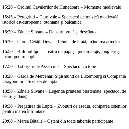
15:20 – Ordinul Cavalerilor de Hunedoara – Momente medievale
15:45 – Peregrinii – Carnivale – Spectacol de muzică medievală,
istorică est-europeană, otomană și balcanică
16:20 – Zânele Silvane – Dansuri, vrajă și descântec
16:30 – Garda Cetății Deva – Tehnici de luptă, mânuirea armelor
16:50 – Bufonul Igor – Teatru de păpuși, picioroange, jonglerii și
jocuri pentru copii
17:50 – Toboșarii de Asserculis – Spectacol cu tobe
18:20 – Garda de Mercenari Sigismund de Luxemburg și Compania
Dragonului – Scenetă de luptă
18:50 – Zânele Silvane – Legenda prințesei blestemate (spectacol de
teatru și dans)
19:30 – Pregătirea de Luptă – Zvonuri de asediu, echiparea oștenilor
pentru marea înfruntare
20:00 – Marea Bătalie – Oșteni din toate taberele participante