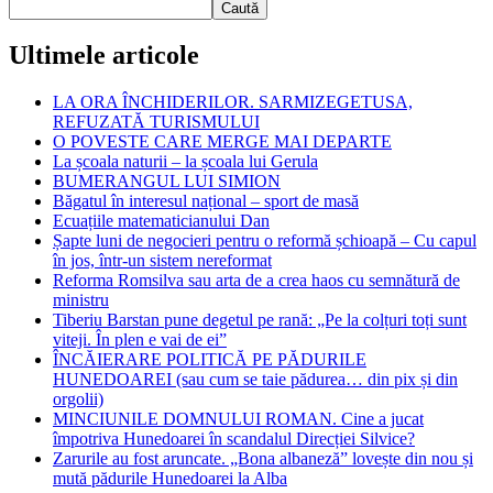
Caută
Ultimele articole
LA ORA ÎNCHIDERILOR. SARMIZEGETUSA,
REFUZATĂ TURISMULUI
O POVESTE CARE MERGE MAI DEPARTE
La școala naturii – la școala lui Gerula
BUMERANGUL LUI SIMION
Băgatul în interesul național – sport de masă
Ecuațiile matematicianului Dan
Șapte luni de negocieri pentru o reformă șchioapă – Cu capul
în jos, într-un sistem nereformat
Reforma Romsilva sau arta de a crea haos cu semnătură de
ministru
Tiberiu Barstan pune degetul pe rană: „Pe la colțuri toți sunt
viteji. În plen e vai de ei”
ÎNCĂIERARE POLITICĂ PE PĂDURILE
HUNEDOAREI (sau cum se taie pădurea… din pix și din
orgolii)
MINCIUNILE DOMNULUI ROMAN. Cine a jucat
împotriva Hunedoarei în scandalul Direcției Silvice?
Zarurile au fost aruncate. „Bona albaneză” lovește din nou și
mută pădurile Hunedoarei la Alba