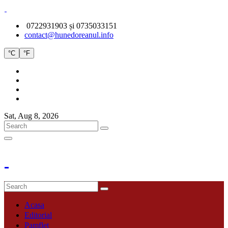
0722931903 și 0735033151
contact@hunedoreanul.info
°C
°F
Sat, Aug 8, 2026
Acasa
Editorial
Pamflet