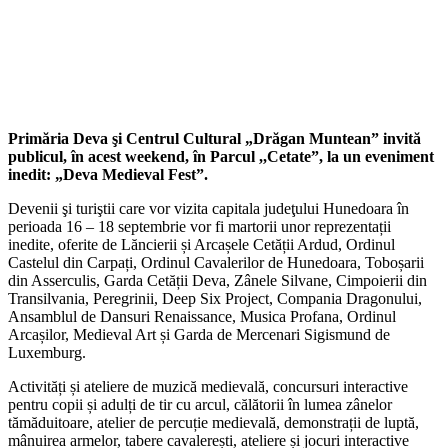
Primăria Deva şi Centrul Cultural „Drăgan Muntean” invită
publicul, în acest weekend, în Parcul ,,Cetate”, la un eveniment
inedit: „Deva Medieval Fest”.
Devenii şi turiştii care vor vizita capitala judeţului Hunedoara în
perioada 16 – 18 septembrie vor fi martorii unor reprezentații
inedite, oferite de Lăncierii și Arcașele Cetății Ardud, Ordinul
Castelul din Carpați, Ordinul Cavalerilor de Hunedoara, Toboșarii
din Asserculis, Garda Cetății Deva, Zânele Silvane, Cimpoierii din
Transilvania, Peregrinii, Deep Six Project, Compania Dragonului,
Ansamblul de Dansuri Renaissance, Musica Profana, Ordinul
Arcașilor, Medieval Art și Garda de Mercenari Sigismund de
Luxemburg.
Activități și ateliere de muzică medievală, concursuri interactive
pentru copii și adulți de tir cu arcul, călătorii în lumea zânelor
tămăduitoare, atelier de percuție medievală, demonstrații de luptă,
mânuirea armelor, tabere cavalerești, ateliere și jocuri interactive