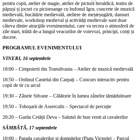
pentru copii, atelier de magie, atelier de pictură heraldică, teatru de
păpuși și jocuri cu picioroange cu bufonul Igor, concerte de muzică
medievală, bucătărie medievală, ateliere de meșteșugărit, dansuri
medievale, workshop medieval și activități medievale sunt doar
câteva dintre atracţiile evenimentului, care va recrea o atmosferă de
zile mari, trăită de-a lungul veacurilor de voievozi, principi, conți și
ducese.
PROGRAMUL EVENIMENTULUI
VINERI, 16 septembrie
18:00 – Cimpoierii din Transilvania – Atelier de muzică medievală
18:50 – Ordinul Castelul din Carpați – Concurs interactiv pentru
copii de tir cu arcul
19:30 – Zânele Silvane – Călătorie în lumea zânelor tămăduitoare
19:50 – Toboșarii de Asserculis – Spectacol de percuție
20:20 – Garda Cetății Deva – Salutul de bun venit al cavalerilor
SÂMBĂTĂ, 17 septembrie
10:00 – Parada cavalerilor și domnițelor (Piața Victoriei – Parcul