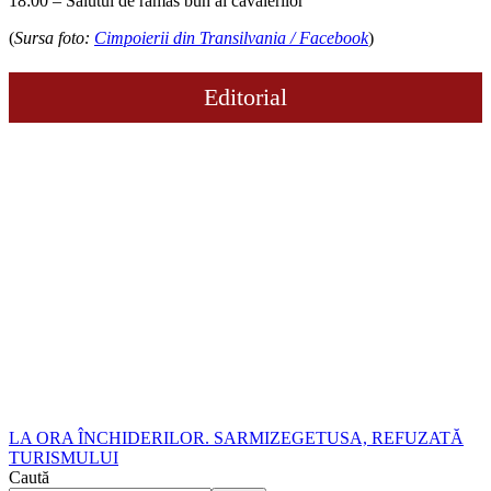
18:00 – Salutul de rămas bun al cavalerilor
(
Sursa foto:
Cimpoierii din Transilvania / Facebook
)
Editorial
LA ORA ÎNCHIDERILOR. SARMIZEGETUSA, REFUZATĂ
TURISMULUI
Caută