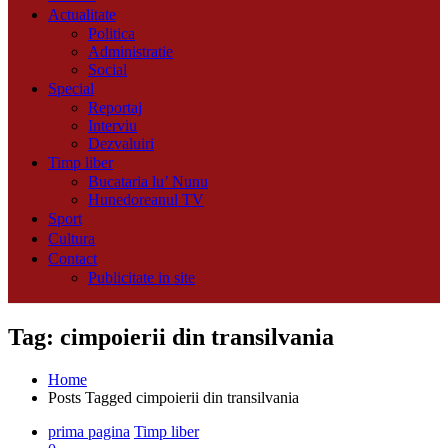
Actualitate
Politica
Administratie
Social
Special
Reportaj
Interviu
Dezvaluiri
Timp liber
Bucataria lu’ Nunu
Hunedoreanul TV
Sport
Cultura
Contact
Publicitate in site
Tag: cimpoierii din transilvania
Home
Posts Tagged
cimpoierii din transilvania
prima pagina
Timp liber