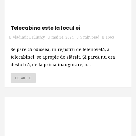
Telecabina este la locul ei
Vladimir Brilinsky
mai 14, 2024
5 min read
1663
Se pare că odiseea, în registru de telenovelă, a
telecabinei, se apropie de sfârșit. Și parcă nu era
destul că, de la prima inaugurare, a...
DETAILS