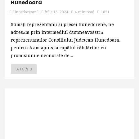
Hunedoara
Hunedoreanul
iulie 16, 2024
4 min read
1851
Stimați reprezentanți ai presei hunedorene, ne
adresăm prin intermediul dumneavoastră
reprezentanților Consiliului Județean Hunedoara,
pentru că am ajuns la capătul răbdărilor cu
promisiunile neonorate de...
DETAILS