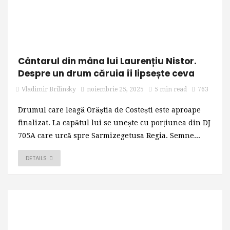
Cântarul din mâna lui Laurențiu Nistor.
Despre un drum căruia îi lipsește ceva
Vladimir Brilinsky
noiembrie 25, 2025
5 min read
763
Drumul care leagă Orăștia de Costești este aproape
finalizat. La capătul lui se unește cu porțiunea din DJ
705A care urcă spre Sarmizegetusa Regia. Semne...
DETAILS