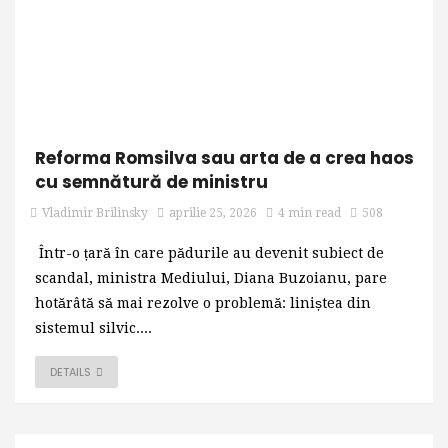
Reforma Romsilva sau arta de a crea haos
cu semnătură de ministru
Vladimir Brilinsky
aprilie 25, 2026
4 min read
508
Într-o țară în care pădurile au devenit subiect de
scandal, ministra Mediului, Diana Buzoianu, pare
hotărâtă să mai rezolve o problemă: liniștea din
sistemul silvic....
DETAILS