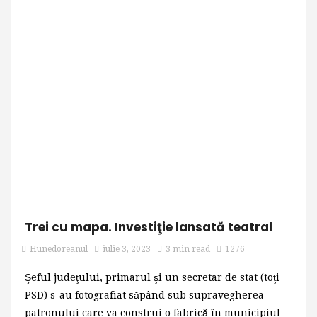
Trei cu mapa. Investiţie lansată teatral
Hunedoreanul
iulie 3, 2023
3 min read
1276
Şeful judeţului, primarul şi un secretar de stat (toţi
PSD) s-au fotografiat săpând sub supravegherea
patronului care va construi o fabrică în municipiul