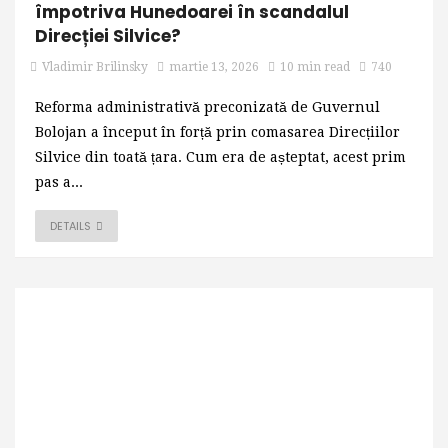
împotriva Hunedoarei în scandalul
Direcției Silvice?
Vladimir Brilinsky
martie 13, 2026
10 min read
740
Reforma administrativă preconizată de Guvernul
Bolojan a început în forță prin comasarea Direcțiilor
Silvice din toată țara. Cum era de așteptat, acest prim
pas a...
DETAILS