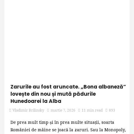
Zarurile au fost aruncate. „Bona albaneză”
lovește din nou și mută pădurile
Hunedoarei la Alba
Vladimir Brilinsky
martie 7, 2026
11 min read
893
De prea mult timp și în prea multe situații, soarta
României de mâine se joacă la zaruri. Sau la Monopoly,