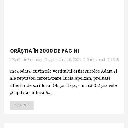
ORĂȘTIA ÎN 2000 DE PAGINI
Vladimir Brilinsky
septembrie 16, 2024
5 min read
1348
Încă odată, cuvintele vestitului artist Nicolae Adam și
ale reputatei cercetătoare Lucia Apolzan, preluate
ulterior de scriitorul Gligor Hașa, cum că Orăștia este
„Capitala culturală...
DETAILS