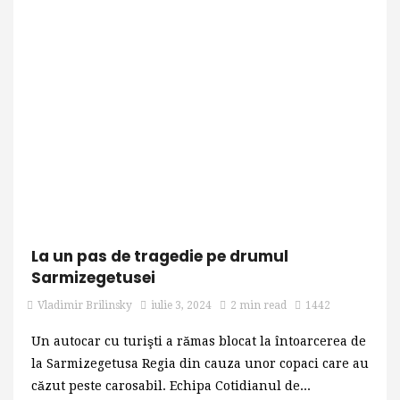
La un pas de tragedie pe drumul
Sarmizegetusei
Vladimir Brilinsky
iulie 3, 2024
2 min read
1442
Un autocar cu turişti a rămas blocat la întoarcerea de
la Sarmizegetusa Regia din cauza unor copaci care au
căzut peste carosabil. Echipa Cotidianul de...