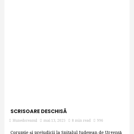
SCRISOARE DESCHISĂ
Hunedoreanul
mai 13, 2025
8 min read
996
Corupție și prejudicii la Spitalul Județean de Urgență