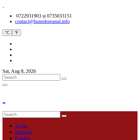
0722931903 și 0735033151
contact@hunedoreanul.info
°C
°F
Sat, Aug 8, 2026
Acasa
Editorial
Pamflet