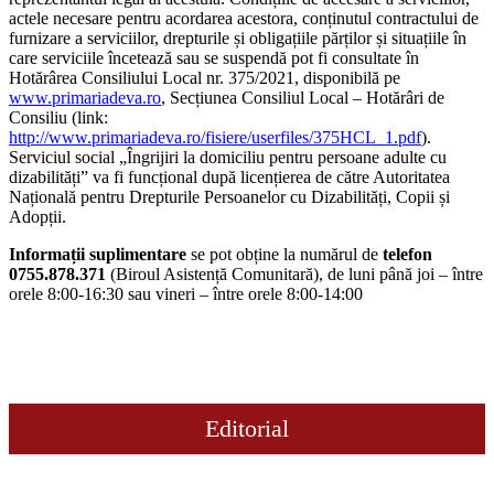
actele necesare pentru acordarea acestora, conținutul contractului de
furnizare a serviciilor, drepturile și obligațiile părților și situațiile în
care serviciile încetează sau se suspendă pot fi consultate în
Hotărârea Consiliului Local nr. 375/2021, disponibilă pe
www.primariadeva.ro
, Secțiunea Consiliul Local – Hotărâri de
Consiliu (link:
http://www.primariadeva.ro/fisiere/userfiles/375HCL_1.pdf
).
Serviciul social „Îngrijiri la domiciliu pentru persoane adulte cu
dizabilități” va fi funcțional după licențierea de către Autoritatea
Națională pentru Drepturile Persoanelor cu Dizabilități, Copii și
Adopții.
Informații suplimentare
se pot obține la numărul de
telefon
0755.878.371
(Biroul Asistență Comunitară), de luni până joi – între
orele 8:00-16:30 sau vineri – între orele 8:00-14:00
Editorial