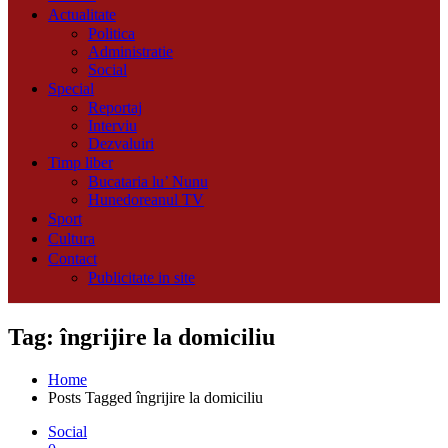
Actualitate
Politica
Administratie
Social
Special
Reportaj
Interviu
Dezvaluiri
Timp liber
Bucataria lu’ Nunu
Hunedoreanul TV
Sport
Cultura
Contact
Publicitate in site
Tag: îngrijire la domiciliu
Home
Posts Tagged
îngrijire la domiciliu
Social