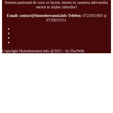
Suntem pasionati de ceea ce facem, mereu in cautarea adevarului,
mereu in slujba cititorilor!
Email: contact@hunedoreanul.info
Telefon:
0722931903 și
0735033151
Copyright Hunedoreanul info @2021 - by DacWeb