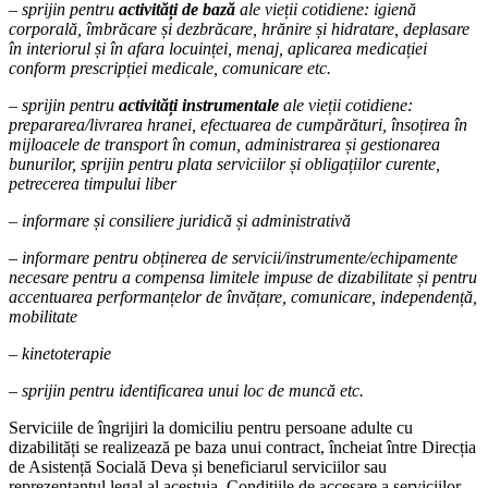
– sprijin pentru
activități de bază
ale vieții cotidiene: igienă
corporală, îmbrăcare și dezbrăcare, hrănire și hidratare, deplasare
în interiorul și în afara locuinței, menaj, aplicarea medicației
conform prescripției medicale, comunicare etc.
– sprijin pentru
activități instrumentale
ale vieții cotidiene:
prepararea/livrarea hranei, efectuarea de cumpărături, însoțirea în
mijloacele de transport în comun, administrarea și gestionarea
bunurilor, sprijin pentru plata serviciilor și obligațiilor curente,
petrecerea timpului liber
– informare și consiliere juridică și administrativă
– informare pentru obținerea de servicii/instrumente/echipamente
necesare pentru a compensa limitele impuse de dizabilitate și pentru
accentuarea performanțelor de învățare, comunicare, independență,
mobilitate
– kinetoterapie
– sprijin pentru identificarea unui loc de muncă etc.
Serviciile de îngrijiri la domiciliu pentru persoane adulte cu
dizabilități se realizează pe baza unui contract, încheiat între Direcția
de Asistență Socială Deva și beneficiarul serviciilor sau
reprezentantul legal al acestuia. Condițiile de accesare a serviciilor,