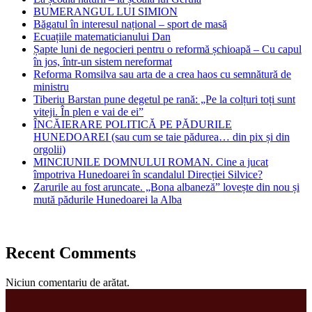
BUMERANGUL LUI SIMION
Băgatul în interesul național – sport de masă
Ecuațiile matematicianului Dan
Șapte luni de negocieri pentru o reformă șchioapă – Cu capul
în jos, într-un sistem nereformat
Reforma Romsilva sau arta de a crea haos cu semnătură de
ministru
Tiberiu Barstan pune degetul pe rană: „Pe la colțuri toți sunt
viteji. În plen e vai de ei”
ÎNCĂIERARE POLITICĂ PE PĂDURILE
HUNEDOAREI (sau cum se taie pădurea… din pix și din
orgolii)
MINCIUNILE DOMNULUI ROMAN. Cine a jucat
împotriva Hunedoarei în scandalul Direcției Silvice?
Zarurile au fost aruncate. „Bona albaneză” lovește din nou și
mută pădurile Hunedoarei la Alba
Recent Comments
Niciun comentariu de arătat.