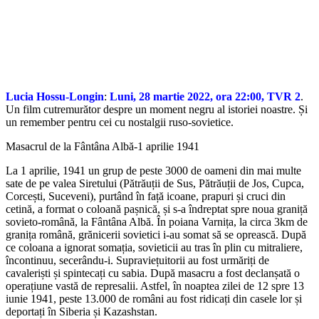
Lucia Hossu-Longin
:
Luni, 28 martie 2022, ora 22:00, TVR 2
.
Un film cutremurător despre un moment negru al istoriei noastre. Și
un remember pentru cei cu nostalgii ruso-sovietice.
Masacrul de la Fântâna Albă-1 aprilie 1941
La 1 aprilie, 1941 un grup de peste 3000 de oameni din mai multe
sate de pe valea Siretului (Pătrăuții de Sus, Pătrăuții de Jos, Cupca,
Corcești, Suceveni), purtând în față icoane, prapuri și cruci din
cetină, a format o coloană pașnică, și s-a îndreptat spre noua graniță
sovieto-română, la Fântâna Albă. În poiana Varnița, la circa 3km de
granița română, grănicerii sovietici i-au somat să se oprească. După
ce coloana a ignorat somația, sovieticii au tras în plin cu mitraliere,
încontinuu, secerându-i. Supraviețuitorii au fost urmăriți de
cavaleriști și spintecați cu sabia. După masacru a fost declanșată o
operațiune vastă de represalii. Astfel, în noaptea zilei de 12 spre 13
iunie 1941, peste 13.000 de români au fost ridicați din casele lor și
deportați în Siberia și Kazashstan.