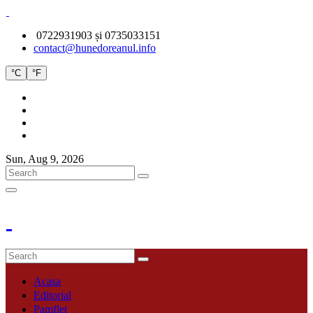
0722931903 și 0735033151
contact@hunedoreanul.info
°C
°F
Sun, Aug 9, 2026
Acasa
Editorial
Pamflet