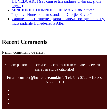
HUNEDOAREI (sau cum se taie pădurea… din pix și din
orgolii)
MINCIUNILE DOMNULUI ROMAN. Cine a jucat
împotriva Hunedoarei în scandalul Direcției Silvice?
Zarurile au fost aruncate. „Bona albaneză” lovește din nou și
mută pădurile Hunedoarei la Alba
Recent Comments
Niciun comentariu de arătat.
Suntem pasionati de ceea ce facem, mereu in cautarea adevarului,
mereu in slujba cititorilor!
Email: contact@hunedoreanul.info
Telefon:
0722931903 și
0735033151