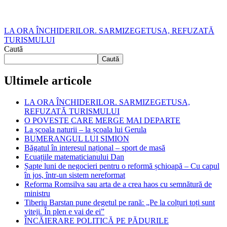
LA ORA ÎNCHIDERILOR. SARMIZEGETUSA, REFUZATĂ
TURISMULUI
Caută
Caută
Ultimele articole
LA ORA ÎNCHIDERILOR. SARMIZEGETUSA,
REFUZATĂ TURISMULUI
O POVESTE CARE MERGE MAI DEPARTE
La școala naturii – la școala lui Gerula
BUMERANGUL LUI SIMION
Băgatul în interesul național – sport de masă
Ecuațiile matematicianului Dan
Șapte luni de negocieri pentru o reformă șchioapă – Cu capul
în jos, într-un sistem nereformat
Reforma Romsilva sau arta de a crea haos cu semnătură de
ministru
Tiberiu Barstan pune degetul pe rană: „Pe la colțuri toți sunt
viteji. În plen e vai de ei”
ÎNCĂIERARE POLITICĂ PE PĂDURILE