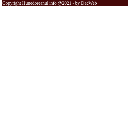
Copyright Hunedoreanul info @2021 - by DacWeb