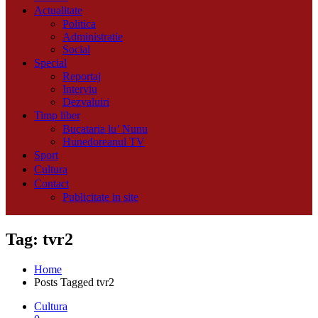
Actualitate
Politica
Administratie
Social
Special
Reportaj
Interviu
Dezvaluiri
Timp liber
Bucataria lu’ Nunu
Hunedoreanul TV
Sport
Cultura
Contact
Publicitate in site
Tag: tvr2
Home
Posts Tagged
tvr2
Cultura