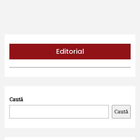
Editorial
LA ORA ÎNCHIDERILOR. SARMIZEGETUSA, REFUZATĂ
TURISMULUI
Caută
Caută