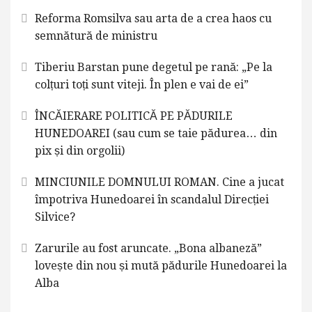
Reforma Romsilva sau arta de a crea haos cu
semnătură de ministru
Tiberiu Barstan pune degetul pe rană: „Pe la
colțuri toți sunt viteji. În plen e vai de ei”
ÎNCĂIERARE POLITICĂ PE PĂDURILE
HUNEDOAREI (sau cum se taie pădurea… din
pix și din orgolii)
MINCIUNILE DOMNULUI ROMAN. Cine a jucat
împotriva Hunedoarei în scandalul Direcției
Silvice?
Zarurile au fost aruncate. „Bona albaneză”
lovește din nou și mută pădurile Hunedoarei la
Alba