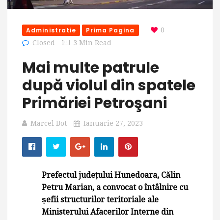
Administratie
Prima Pagina
0
Closed
3 Min Read
Mai multe patrule
după violul din spatele
Primăriei Petroşani
Marcel Bot
Ianuarie 27, 2023
Prefectul județului Hunedoara, Călin
Petru Marian, a convocat o întâlnire cu
șefii structurilor teritoriale ale
Ministerului Afacerilor Interne din