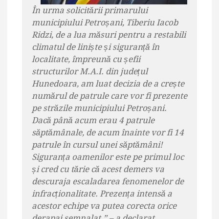
În urma solicitării primarului
municipiului Petroșani, Tiberiu Iacob
Ridzi, de a lua măsuri pentru a restabili
climatul de liniște și siguranță în
localitate, împreună cu șefii
structurilor M.A.I. din județul
Hunedoara, am luat decizia de a crește
numărul de patrule care vor fi prezente
pe străzile municipiului Petroșani.
Dacă până acum erau 4 patrule
săptămânale, de acum înainte vor fi 14
patrule în cursul unei săptămâni!
Siguranța oamenilor este pe primul loc
și cred cu tărie că acest demers va
descuraja escaladarea fenomenelor de
infracționalitate. Prezența intensă a
acestor echipe va putea corecta orice
derapaj semnalat.” – a declarat