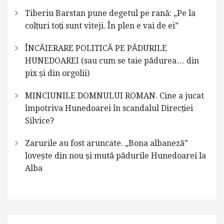
Tiberiu Barstan pune degetul pe rană: „Pe la
colțuri toți sunt viteji. În plen e vai de ei”
ÎNCĂIERARE POLITICĂ PE PĂDURILE
HUNEDOAREI (sau cum se taie pădurea… din
pix și din orgolii)
MINCIUNILE DOMNULUI ROMAN. Cine a jucat
împotriva Hunedoarei în scandalul Direcției
Silvice?
Zarurile au fost aruncate. „Bona albaneză”
lovește din nou și mută pădurile Hunedoarei la
Alba