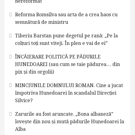
nereformat
Reforma Romsilva sau arta de a crea haos cu
semnătură de ministru
Tiberiu Barstan pune degetul pe rană: „Pe la
colțuri toți sunt viteji. În plen e vai de ei”
ÎNCĂIERARE POLITICĂ PE PĂDURILE
HUNEDOAREI (sau cum se taie pădurea… din
pix și din orgolii)
MINCIUNILE DOMNULUI ROMAN. Cine a jucat
împotriva Hunedoarei în scandalul Direcției
Silvice?
Zarurile au fost aruncate. „Bona albaneză”
lovește din nou și mută pădurile Hunedoarei la
Alba