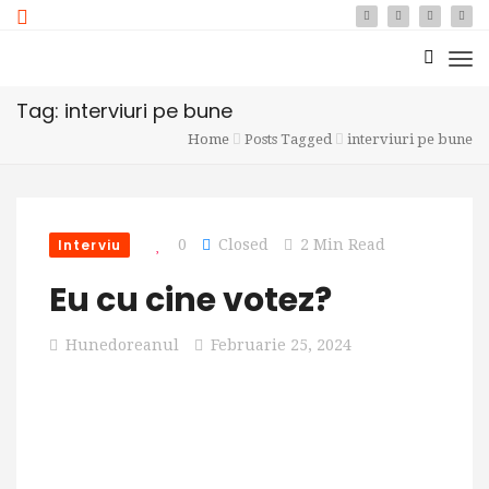
Tag: interviuri pe bune
Home
Posts Tagged
interviuri pe bune
Interviu
0
Closed
2 Min Read
Eu cu cine votez?
Hunedoreanul
Februarie 25, 2024