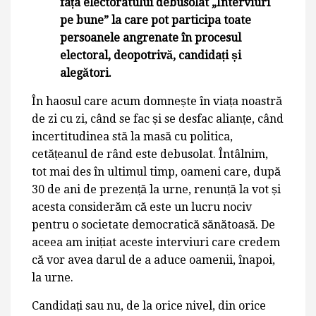
fața electoratului debusolat „Interviuri
pe bune” la care pot participa toate
persoanele angrenate în procesul
electoral, deopotrivă, candidați și
alegători.
În haosul care acum domnește în viața noastră
de zi cu zi, când se fac și se desfac alianțe, când
incertitudinea stă la masă cu politica,
cetățeanul de rând este debusolat. Întâlnim,
tot mai des în ultimul timp, oameni care, după
30 de ani de prezență la urne, renunță la vot și
acesta considerăm că este un lucru nociv
pentru o societate democratică sănătoasă. De
aceea am inițiat aceste interviuri care credem
că vor avea darul de a aduce oamenii, înapoi,
la urne.
Candidați sau nu, de la orice nivel, din orice