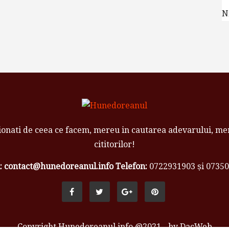
N
onati de ceea ce facem, mereu in cautarea adevarului, mer
cititorilor!
: contact@hunedoreanul.info
Telefon:
0722931903 și 0735
Copyright Hunedoreanul info @2021 - by DacWeb