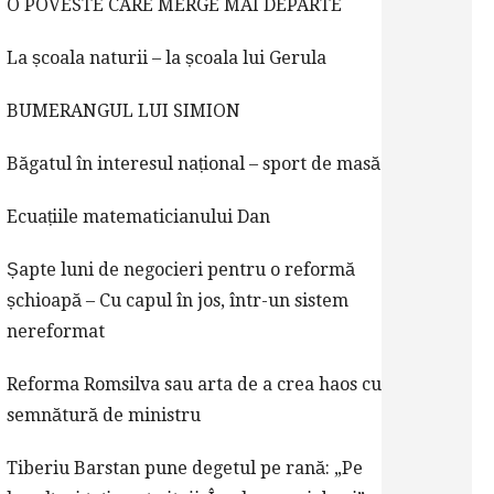
O POVESTE CARE MERGE MAI DEPARTE
La școala naturii – la școala lui Gerula
BUMERANGUL LUI SIMION
Băgatul în interesul național – sport de masă
Ecuațiile matematicianului Dan
Șapte luni de negocieri pentru o reformă
șchioapă – Cu capul în jos, într-un sistem
nereformat
Reforma Romsilva sau arta de a crea haos cu
semnătură de ministru
Tiberiu Barstan pune degetul pe rană: „Pe