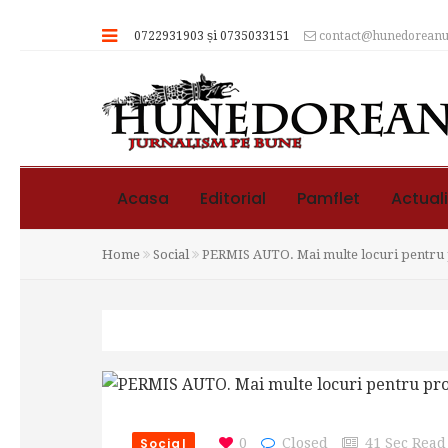
0722931903 și 0735033151
contact@hunedoreanul
Acasa
Editorial
Pamflet
Actual
Home
Social
PERMIS AUTO. Mai multe locuri pentru 
Social
0
Closed
41 Sec Read