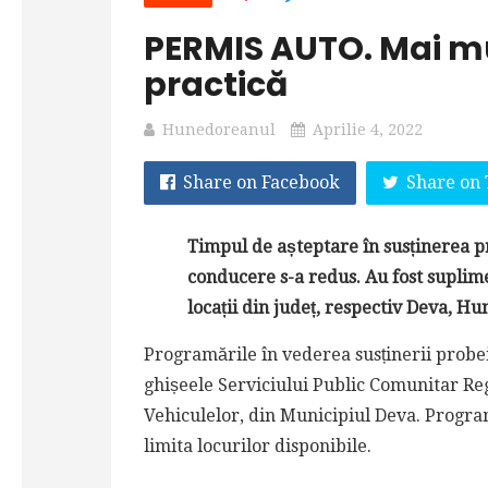
PERMIS AUTO. Mai mu
practică
Hunedoreanul
Aprilie 4, 2022
Share on Facebook
Share on 
Timpul de așteptare în susținerea p
conducere s-a redus. Au fost suplimen
locații din județ, respectiv Deva, H
Programările în vederea susținerii probei
ghișeele Serviciului Public Comunitar R
Vehiculelor, din Municipiul Deva. Programă
limita locurilor disponibile.