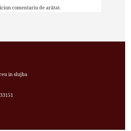
iciun comentariu de arătat.
eu in slujba
033151