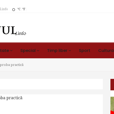
.info
°C
°F
itate
Special
Timp liber
Sport
Cultura
proba practică