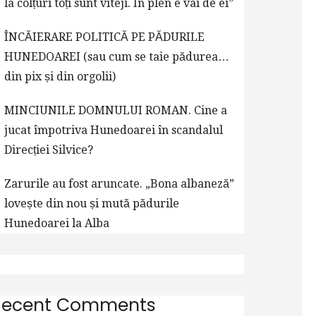
la colțuri toți sunt viteji. În plen e vai de ei”
ÎNCĂIERARE POLITICĂ PE PĂDURILE
HUNEDOAREI (sau cum se taie pădurea…
din pix și din orgolii)
MINCIUNILE DOMNULUI ROMAN. Cine a
jucat împotriva Hunedoarei în scandalul
Direcției Silvice?
Zarurile au fost aruncate. „Bona albaneză”
lovește din nou și mută pădurile
Hunedoarei la Alba
Recent Comments