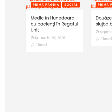
PRIMA PAGINA
SOCIAL
PRIMA 
Medic în Hunedoara
Douăzec
cu pacienţi în Regatul
slujba b
Unit
septem
ianuarie 26, 2026
Closed
Closed