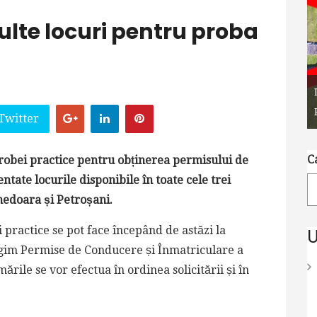
lte locuri pentru proba
Twitter
C
robei practice pentru obținerea permisului de
tate locurile disponibile în toate cele trei
unedoara și Petroșani.
 practice se pot face începând de astăzi la
U
egim Permise de Conducere și Înmatriculare a
rile se vor efectua în ordinea solicitării și în