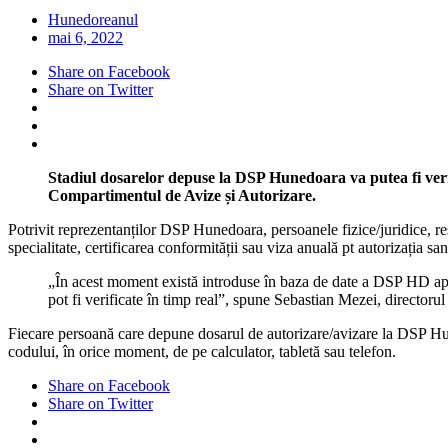
Hunedoreanul
mai 6, 2022
Share on Facebook
Share on Twitter
Stadiul dosarelor depuse la DSP Hunedoara va putea fi verifi
Compartimentul de Avize și Autorizare.
Potrivit reprezentanților DSP Hunedoara, persoanele fizice/juridice, res
specialitate, certificarea conformității sau viza anuală pt autorizația s
„În acest moment există introduse în baza de date a DSP HD aproap
pot fi verificate în timp real”, spune Sebastian Mezei, directorul i
Fiecare persoană care depune dosarul de autorizare/avizare la DSP Hun
codului, în orice moment, de pe calculator, tabletă sau telefon.
Share on Facebook
Share on Twitter