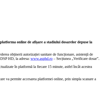
 platforma online de afișare a stadiului dosarelor depuse la
erea obținerii autorizației sanitare de funcționare, asistență de
lui DSP HD, la adresa:
www.asphd.ro
– Secțiunea „Verificare dosar”.
ualizate în platformă la fiecare 15 minute, astfel încât acestea
are va permite accesarea platformei online, prin simpla scanare a