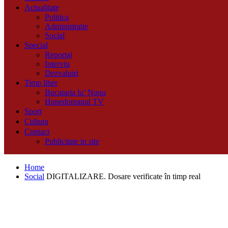
Actualitate
Politica
Administratie
Social
Special
Reportaj
Interviu
Dezvaluiri
Timp liber
Bucataria lu’ Nunu
Hunedoreanul TV
Sport
Cultura
Contact
Publicitate in site
Home
Social
DIGITALIZARE. Dosare verificate în timp real