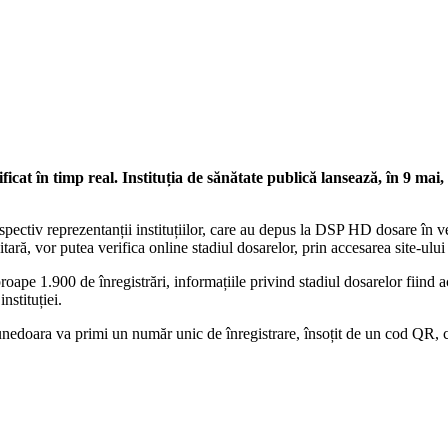
cat în timp real. Instituția de sănătate publică lansează, în 9 mai,
pectiv reprezentanții instituțiilor, care au depus la DSP HD dosare în ved
anitară, vor putea verifica online stadiul dosarelor, prin accesarea site-u
e 1.900 de înregistrări, informațiile privind stadiul dosarelor fiind act
nstituției.
edoara va primi un număr unic de înregistrare, însoțit de un cod QR, c