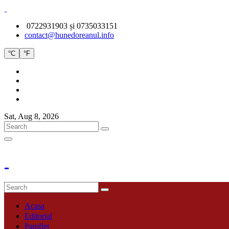
0722931903 și 0735033151
contact@hunedoreanul.info
°C
°F
Sat, Aug 8, 2026
Acasa
Editorial
Pamflet