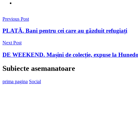
Previous Post
PLATĂ. Bani pentru cei care au găzduit refugiați
Next Post
DE WEEKEND. Mașini de colecție, expuse la Huned
Subiecte asemanatoare
prima pagina
Social