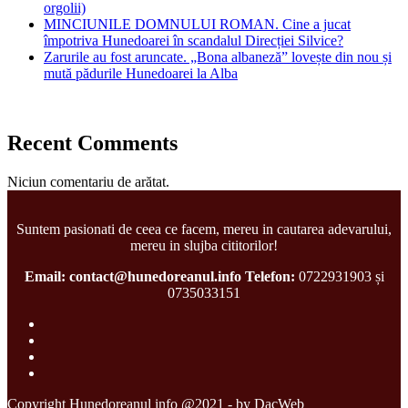
orgolii)
MINCIUNILE DOMNULUI ROMAN. Cine a jucat
împotriva Hunedoarei în scandalul Direcției Silvice?
Zarurile au fost aruncate. „Bona albaneză” lovește din nou și
mută pădurile Hunedoarei la Alba
Recent Comments
Niciun comentariu de arătat.
Suntem pasionati de ceea ce facem, mereu in cautarea adevarului,
mereu in slujba cititorilor!
Email: contact@hunedoreanul.info
Telefon:
0722931903 și
0735033151
Copyright Hunedoreanul info @2021 - by DacWeb