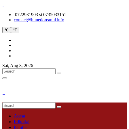
0722931903 și 0735033151
contact@hunedoreanul.info
°C
°F
Sat, Aug 8, 2026
Acasa
Editorial
Pamflet