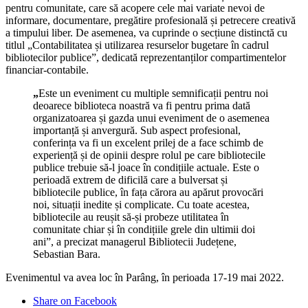
pentru comunitate, care să acopere cele mai variate nevoi de
informare, documentare, pregătire profesională și petrecere creativă
a timpului liber. De asemenea, va cuprinde o secțiune distinctă cu
titlul „Contabilitatea și utilizarea resurselor bugetare în cadrul
bibliotecilor publice”, dedicată reprezentanților compartimentelor
financiar-contabile.
„
Este un eveniment cu multiple semnificații pentru noi
deoarece biblioteca noastră va fi pentru prima dată
organizatoarea și gazda unui eveniment de o asemenea
importanță și anvergură. Sub aspect profesional,
conferința va fi un excelent prilej de a face schimb de
experiență și de opinii despre rolul pe care bibliotecile
publice trebuie să-l joace în condițiile actuale. Este o
perioadă extrem de dificilă care a bulversat și
bibliotecile publice, în fața cărora au apărut provocări
noi, situații inedite și complicate. Cu toate acestea,
bibliotecile au reușit să-și probeze utilitatea în
comunitate chiar și în condițiile grele din ultimii doi
ani”, a precizat managerul Bibliotecii Județene,
Sebastian Bara.
Evenimentul va avea loc în Parâng, în perioada 17-19 mai 2022.
Share on Facebook