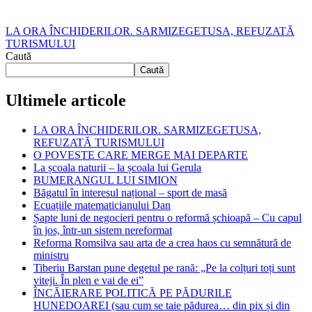
LA ORA ÎNCHIDERILOR. SARMIZEGETUSA, REFUZATĂ
TURISMULUI
Caută
Caută
Ultimele articole
LA ORA ÎNCHIDERILOR. SARMIZEGETUSA,
REFUZATĂ TURISMULUI
O POVESTE CARE MERGE MAI DEPARTE
La școala naturii – la școala lui Gerula
BUMERANGUL LUI SIMION
Băgatul în interesul național – sport de masă
Ecuațiile matematicianului Dan
Șapte luni de negocieri pentru o reformă șchioapă – Cu capul
în jos, într-un sistem nereformat
Reforma Romsilva sau arta de a crea haos cu semnătură de
ministru
Tiberiu Barstan pune degetul pe rană: „Pe la colțuri toți sunt
viteji. În plen e vai de ei”
ÎNCĂIERARE POLITICĂ PE PĂDURILE
HUNEDOAREI (sau cum se taie pădurea… din pix și din