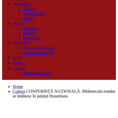
Actualitate
Politica
Administratie
Social
Special
Reportaj
Interviu
Dezvaluiri
Timp liber
Bucataria lu’ Nunu
Hunedoreanul TV
Sport
Cultura
Contact
Publicitate in site
Home
Cultura
CONFERINȚĂ NAȚIONALĂ. Bibliotecarii români
se întâlnesc în județul Hunedoara