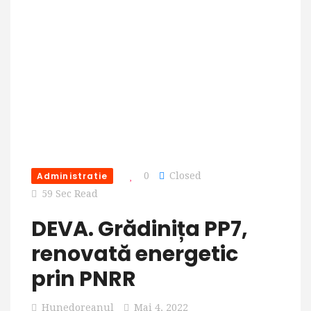
Administratie
0
Closed
59 Sec Read
DEVA. Grădinița PP7,
renovată energetic
prin PNRR
Hunedoreanul
Mai 4, 2022