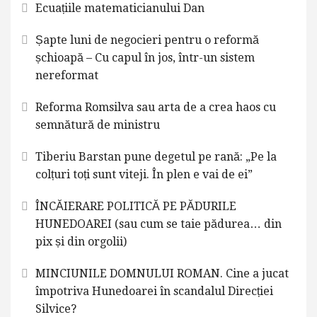
Ecuațiile matematicianului Dan
Șapte luni de negocieri pentru o reformă
șchioapă – Cu capul în jos, într-un sistem
nereformat
Reforma Romsilva sau arta de a crea haos cu
semnătură de ministru
Tiberiu Barstan pune degetul pe rană: „Pe la
colțuri toți sunt viteji. În plen e vai de ei”
ÎNCĂIERARE POLITICĂ PE PĂDURILE
HUNEDOAREI (sau cum se taie pădurea… din
pix și din orgolii)
MINCIUNILE DOMNULUI ROMAN. Cine a jucat
împotriva Hunedoarei în scandalul Direcției
Silvice?