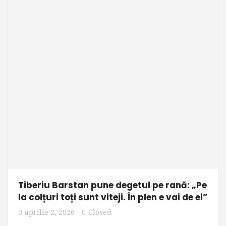
Tiberiu Barstan pune degetul pe rană: „Pe
la colțuri toți sunt viteji. În plen e vai de ei”
aprilie 2, 2026
Closed