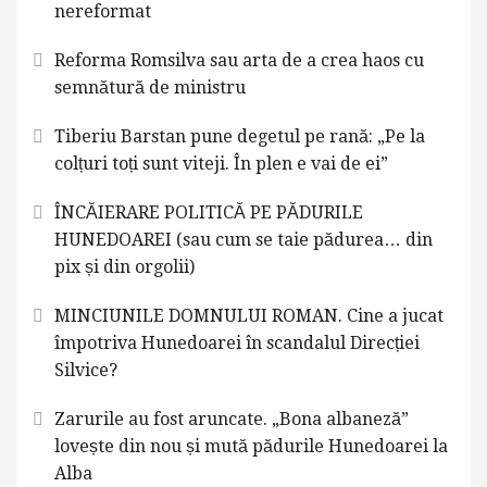
nereformat
Reforma Romsilva sau arta de a crea haos cu
semnătură de ministru
Tiberiu Barstan pune degetul pe rană: „Pe la
colțuri toți sunt viteji. În plen e vai de ei”
ÎNCĂIERARE POLITICĂ PE PĂDURILE
HUNEDOAREI (sau cum se taie pădurea… din
pix și din orgolii)
MINCIUNILE DOMNULUI ROMAN. Cine a jucat
împotriva Hunedoarei în scandalul Direcției
Silvice?
Zarurile au fost aruncate. „Bona albaneză”
lovește din nou și mută pădurile Hunedoarei la
Alba