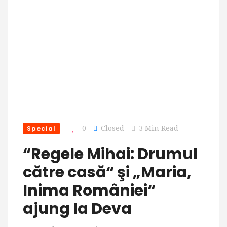
Special
0
Closed
3 Min Read
“Regele Mihai: Drumul
către casă“ şi „Maria,
Inima României“
ajung la Deva