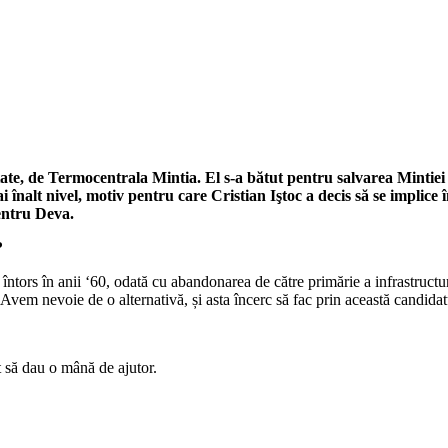
te, de Termocentrala Mintia. El s-a bătut pentru salvarea Mintiei 
ai înalt nivel, motiv pentru care Cristian Iştoc a decis să se implice
entru Deva.
?
ors în anii ‘60, odată cu abandonarea de către primărie a infrastructuri
Avem nevoie de o alternativă, și asta încerc să fac prin această candidat
t să dau o mână de ajutor.