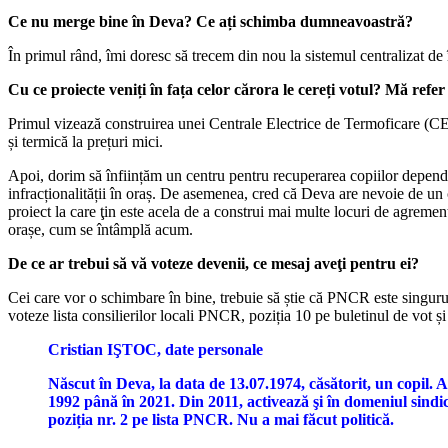
Ce nu merge bine în Deva? Ce ați schimba dumneavoastră?
În primul rând, îmi doresc să trecem din nou la sistemul centralizat de 
Cu ce proiecte veniți în fața celor cărora le cereți votul? Mă ref
Primul vizează construirea unei Centrale Electrice de Termoficare (CET)
și termică la prețuri mici.
Apoi, dorim să înființăm un centru pentru recuperarea copiilor dependen
infracționalității în oraș. De asemenea, cred că Deva are nevoie de un 
proiect la care ţin este acela de a construi mai multe locuri de agrement
orașe, cum se întâmplă acum.
De ce ar trebui să vă voteze devenii, ce mesaj aveţi pentru ei?
Cei care vor o schimbare în bine, trebuie să știe că PNCR este singurul 
voteze lista consilierilor locali PNCR, poziția 10 pe buletinul de vot și
Cristian IŞTOC, date personale
Născut în Deva, la data de 13.07.1974, căsătorit, un copil. 
1992 până în 2021. Din 2011, activează şi în domeniul sindic
poziția nr. 2 pe lista PNCR. Nu a mai făcut politică.