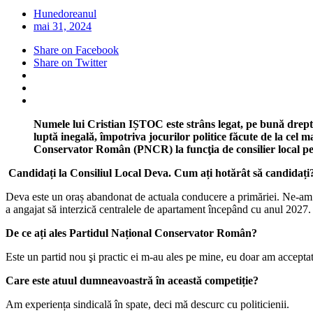
Hunedoreanul
mai 31, 2024
Share on Facebook
Share on Twitter
Numele lui Cristian IȘTOC este strâns legat, pe bună drepta
luptă inegală, împotriva jocurilor politice făcute de la cel m
Conservator Român (PNCR) la funcţia de consilier local p
Candidați la Consiliul Local Deva. Cum ați hotărât să candidați
Deva este un oraș abandonat de actuala conducere a primăriei. Ne-am înt
a angajat să interzică centralele de apartament începând cu anul 2027. 
De ce ați ales Partidul Național Conservator Român?
Este un partid nou şi practic ei m-au ales pe mine, eu doar am accepta
Care este atuul dumneavoastră în această competiție?
Am experiența sindicală în spate, deci mă descurc cu politicienii.