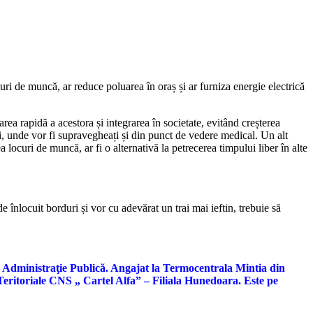
ri de muncă, ar reduce poluarea în oraș și ar furniza energie electrică
ea rapidă a acestora și integrarea în societate, evitând creșterea
i, unde vor fi supravegheați și din punct de vedere medical. Un alt
 locuri de muncă, ar fi o alternativă la petrecerea timpului liber în alte
 înlocuit borduri și vor cu adevărat un trai mai ieftin, trebuie să
v – Administraţie Publică. Angajat la Termocentrala Mintia din
 Teritoriale CNS „ Cartel Alfa” – Filiala Hunedoara. Este pe