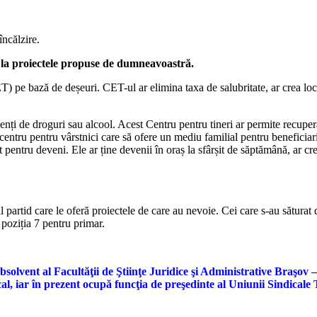
încălzire.
er la proiectele propuse de dumneavoastră.
 pe bază de deșeuri. CET-ul ar elimina taxa de salubritate, ar crea locu
ți de droguri sau alcool. Acest Centru pentru tineri ar permite recuperar
centru pentru vârstnici care să ofere un mediu familial pentru beneficiar
 pentru deveni. Ele ar ține devenii în oraș la sfârșit de săptămână, ar crea
partid care le oferă proiectele de care au nevoie. Cei care s-au săturat de
 poziția 7 pentru primar.
Absolvent al Facultăţii de Ştiinţe Juridice şi Administrative Braşo
al, iar în prezent ocupă funcţia de preşedinte al Uniunii Sindicale