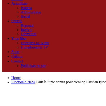
Actualitate
Politica
Administratie
Social
Special
Reportaj
Interviu
Dezvaluiri
Timp liber
Bucataria lu’ Nunu
Hunedoreanul TV
Sport
Cultura
Contact
Publicitate in site
Home
Electorale 2024
Călit în lupte contra politicienilor, Cristian Işto