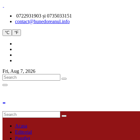
0722931903 și 0735033151
contact@hunedoreanul.info
°C
°F
Fri, Aug 7, 2026
Acasa
Editorial
Pamflet