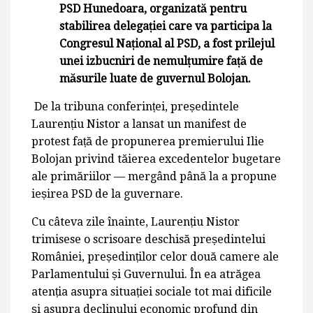
PSD Hunedoara, organizată pentru
stabilirea delegației care va participa la
Congresul Național al PSD, a fost prilejul
unei izbucniri de nemulțumire față de
măsurile luate de guvernul Bolojan.
De la tribuna conferinței, președintele
Laurențiu Nistor a lansat un manifest de
protest față de propunerea premierului Ilie
Bolojan privind tăierea excedentelor bugetare
ale primăriilor — mergând până la a propune
ieșirea PSD de la guvernare.
Cu câteva zile înainte, Laurențiu Nistor
trimisese o scrisoare deschisă președintelui
României, președinților celor două camere ale
Parlamentului și Guvernului. În ea atrăgea
atenția asupra situației sociale tot mai dificile
și asupra declinului economic profund din