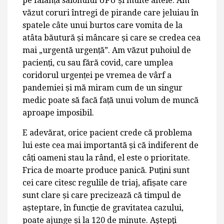
pe faianța salonului UPU și multe altele. Am
văzut coruri întregi de pirande care jeluiau în
spatele câte unui burtos care vomita de la
atâta băutură și mâncare și care se credea cea
mai „urgentă urgență”. Am văzut puhoiul de
pacienți, cu sau fără covid, care umplea
coridorul urgenței pe vremea de vârf a
pandemiei și mă miram cum de un singur
medic poate să facă față unui volum de muncă
aproape imposibil.
E adevărat, orice pacient crede că problema
lui este cea mai importantă și că indiferent de
câți oameni stau la rând, el este o prioritate.
Frica de moarte produce panică. Puțini sunt
cei care citesc regulile de triaj, afișate care
sunt clare și care precizează că timpul de
așteptare, în funcție de gravitatea cazului,
poate ajunge și la 120 de minute. Aştepţi